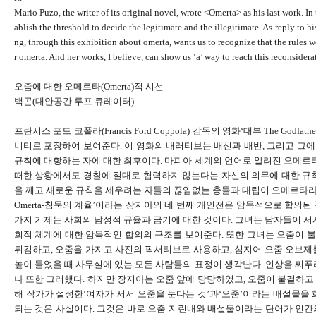
Mario Puzo, the writer of its original novel, wrote <Omerta> as his last work. I
ablish the threshold to decide the legitimate and the illegitimate. As reply to hi
ng, through this exhibition about omerta, wants us to recognize that the rules we
r omerta. And her works, I believe, can show us ‘a’ way to reach this reconsidera
오줌에 대한 오메르타(Omerta)적 시선
백곤(대안공간 루프 큐레이터)
프란시스 포드 코폴라
(Francis Ford Coppola)
감독의 영화‘대부
The Godfathe
니티로 포장하여 보여준다
.
이 영화의 내러티브는 배신과 배반
,
그리고 그에
규칙에 대항하는 자에 대한 최후이다
.
마피아 세계의 언어로 알려진 오메르
떠한 상황에서도 경찰에 절대로 협력하지 않는다는 자신의 의무에 대한 규
을 깨고 새로운 규칙을 세우려는 자들의 끊임없는 충돌과 대립이 오메르타
Omerta-
침묵의 계율’이라는
장
지아
의 네 번째 개인전은 암묵적으로 합의된
가지 기제는 사회의 남성적 규율과 금기에 대한 것이다
.
그녀는 남자들이 서
회적 체계에 대한 암묵적인 합의의 구조를 보여준다
.
또한 그녀는 오줌이 
튀김하고
,
오줌을 가지고 사진의 픽서티브로 사용하고
,
심지어 오줌 오브제
높이 들었을 때 사무실에 있는 모든 사람들의 표정이 생각난다
.
인상을 찌푸
나 또한 그러했다
.
하지만
장지아
는 오줌 앞에 당당하였고
,
오줌이 불결하고 
해 작가가 설정한‘여자가 서서 오줌을 눈다는 것’과‘오줌’이라는 배설물
되는 것은 사실이다
.
그것은 바로 오줌 지린내와 배설물이라는 단어가 인간