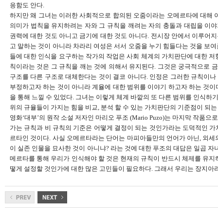
응함도 안다
.
하지만 왜 그녀는 이러한 사회적으로 합의된 오줌이라는 오메르타에 대해 
의미가 법칙을 유지하려는 자와 그 규칙을 깨려는 자의 충돌과 대립을 이
권력에 대한 것도 아니고 금기에 대한 것도 아니다
.
전시장 안에서 이루어지
고 말하는 것이 아니라 차라리 여성은 서서 오줌을 누기 힘들다는 것을 보
들에 대한 인식을 요구하는 작가의 작업은 사회 체계의 가치판단에 대한 저
칙이라는 것은 그 규칙을 깨는 것에 의해서 유지된다
.
그것은 궁극적으로 금
구조를 다른 구조로 대체한다는 것이 결코 아니다
.
인정은 그러한 규칙이나
부정하고자 하는 것이 아니라 계율에 대한 범위를 이야기 하고자 하는 것이
을 통해 느낄 수 있었다
.
그녀는 이렇게 체계 바깥의 또 다른 범위를 인식하
위의 규율들이 가지는 힘을 비교
,
분석 할 수 있는 가치판단의 기준점이 되는
영화‘대부’의 원작 소설 저자인 마리오 푸조
(Mario Puzo)
는 마지막 작품으로
가는 규칙과 비 규칙의 기준은 어떻게 결정이 되는 것인가라는 도덕적인 
르타인 것이다
.
사실 오메르타라는 단어는 마피아들만의 언어가 아닌
,
외세
이 실존 인물을 묘사한 것이 아니냐
?
라는 것에 대한 푸조의 대답은 일곱 
메르타를 통해 우리가 인식해야 할 것은 현재의 규칙이 반드시 체제를 유지
떻게 설정할 것인가에 대한 많은 고민들이 필요하다
.
그래서 우리는 장지아라