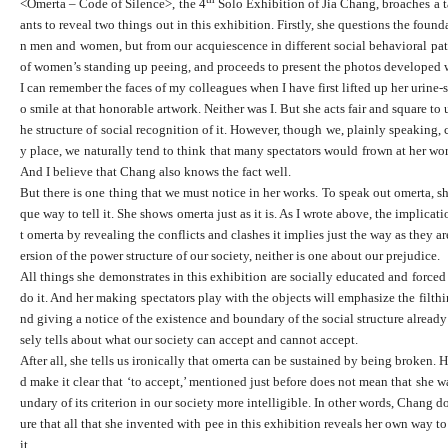
<Omerta – Code of Silence>, the 4
Solo Exhibition of Jia Chang, broaches a ta
ants to reveal two things out in this exhibition. Firstly, she questions the foun
n men and women, but from our acquiescence in different social behavioral patte
of women’s standing up peeing, and proceeds to present the photos developed wit
I can remember the faces of my colleagues when I have first lifted up her urine
o smile at that honorable artwork. Neither was I. But she acts fair and square to 
he structure of social recognition of it. However, though we, plainly speaking,
y place, we naturally tend to think that many spectators would frown at her work
And I believe that Chang also knows the fact well.
But there is one thing that we must notice in her works. To speak out omerta, sh
que way to tell it. She shows omerta just as it is. As I wrote above, the implica
t omerta by revealing the conflicts and clashes it implies just the way as they a
ersion of the power structure of our society, neither is one about our prejudice.
All things she demonstrates in this exhibition are socially educated and force
do it. And her making spectators play with the objects will emphasize the filthi
nd giving a notice of the existence and boundary of the social structure already
sely tells about what our society can accept and cannot accept.
After all, she tells us ironically that omerta can be sustained by being broken. 
d make it clear that ‘to accept,’ mentioned just before does not mean that she
undary of its criterion in our society more intelligible. In other words, Chang d
ure that all that she invented with pee in this exhibition reveals her own way t
it.