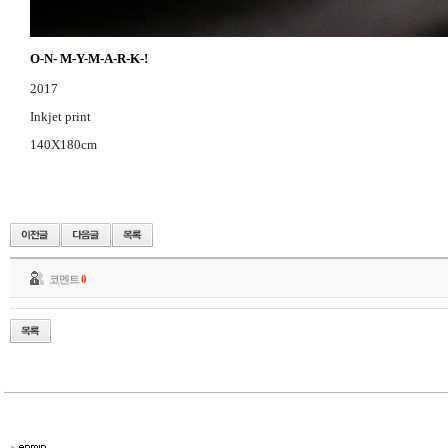
O-N- M-Y-M-A-R-K-
!
2017
Inkjet print
140X180cm
코멘트
0